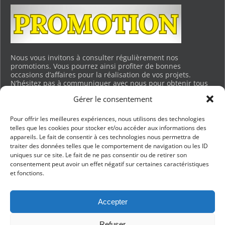
Nous vous invitons à consulter régulièrement nos
promotions. Vous pourrez ainsi profiter de bonnes
occasions d’affaires pour la réalisation de vos projets.
N’hésitez pas à communiquer avec nous pour obtenir tous
les détails. Merci.
Gérer le consentement
Voir les promotions en cours…
Pour offrir les meilleures expériences, nous utilisons des technologies
telles que les cookies pour stocker et/ou accéder aux informations des
appareils. Le fait de consentir à ces technologies nous permettra de
BUREAU DES VENTES ET CHARGEMENT
traiter des données telles que le comportement de navigation ou les ID
uniques sur ce site. Le fait de ne pas consentir ou de retirer son
201, RUE LEGAULT, BLAINVILLE
consentement peut avoir un effet négatif sur certaines caractéristiques
QUEBEC, J7B 0C6
et fonctions.
TÉL :
450 430-6268
info@entreprisesgravel.com
Accepter
CÈDRES ET ESPACE JARDIN DE MÉLISSA
Refuser