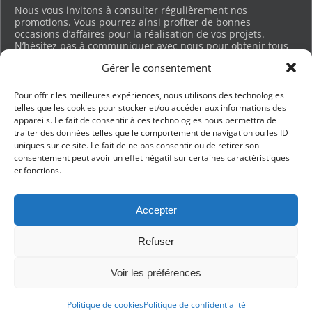
Nous vous invitons à consulter régulièrement nos
promotions. Vous pourrez ainsi profiter de bonnes
occasions d’affaires pour la réalisation de vos projets.
N’hésitez pas à communiquer avec nous pour obtenir tous
les détails. Merci.
Gérer le consentement
Voir les promotions en cours…
Pour offrir les meilleures expériences, nous utilisons des technologies
telles que les cookies pour stocker et/ou accéder aux informations des
appareils. Le fait de consentir à ces technologies nous permettra de
BUREAU DES VENTES ET CHARGEMENT
traiter des données telles que le comportement de navigation ou les ID
uniques sur ce site. Le fait de ne pas consentir ou de retirer son
201, RUE LEGAULT, BLAINVILLE
consentement peut avoir un effet négatif sur certaines caractéristiques
QUEBEC, J7B 0C6
et fonctions.
TÉL :
450 430-6268
info@entreprisesgravel.com
Accepter
CÈDRES ET ESPACE JARDIN DE MÉLISSA
Refuser
TÉL :
438-378-6268
melissa@entreprisemgravel.com
Voir les préférences
Politique de cookies
Politique de confidentialité
©2026 -
Pépinière Gravel
Politique de confidentialité