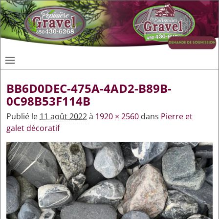
BB6D0DEC-475A-4AD2-B89B-
0C98B53F114B
Publié le
11 août 2022
à
1920 × 2560
dans
Pierre et
galet décoratif