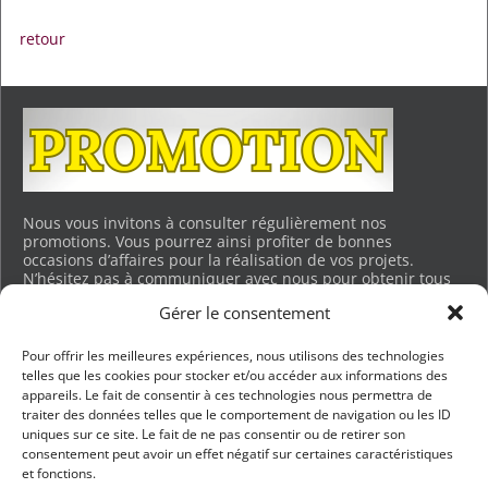
Navigation des images
retour
Nous vous invitons à consulter régulièrement nos
promotions. Vous pourrez ainsi profiter de bonnes
occasions d’affaires pour la réalisation de vos projets.
N’hésitez pas à communiquer avec nous pour obtenir tous
les détails. Merci.
Gérer le consentement
Voir les promotions en cours…
Pour offrir les meilleures expériences, nous utilisons des technologies
telles que les cookies pour stocker et/ou accéder aux informations des
appareils. Le fait de consentir à ces technologies nous permettra de
BUREAU DES VENTES ET CHARGEMENT
traiter des données telles que le comportement de navigation ou les ID
uniques sur ce site. Le fait de ne pas consentir ou de retirer son
201, RUE LEGAULT, BLAINVILLE
consentement peut avoir un effet négatif sur certaines caractéristiques
QUEBEC, J7B 0C6
et fonctions.
TÉL :
450 430-6268