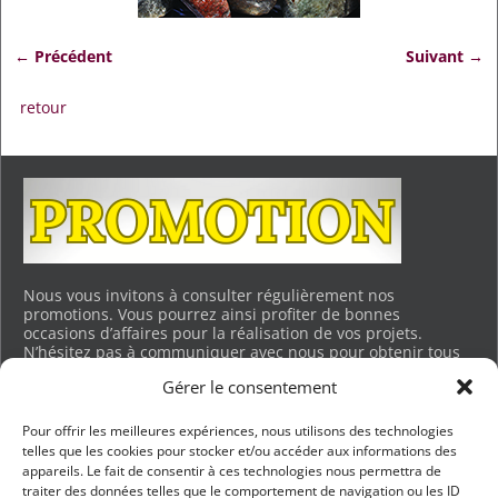
← Précédent
Suivant →
Navigation des images
retour
Nous vous invitons à consulter régulièrement nos
promotions. Vous pourrez ainsi profiter de bonnes
occasions d’affaires pour la réalisation de vos projets.
N’hésitez pas à communiquer avec nous pour obtenir tous
les détails. Merci.
Gérer le consentement
Voir les promotions en cours…
Pour offrir les meilleures expériences, nous utilisons des technologies
telles que les cookies pour stocker et/ou accéder aux informations des
appareils. Le fait de consentir à ces technologies nous permettra de
BUREAU DES VENTES ET CHARGEMENT
traiter des données telles que le comportement de navigation ou les ID