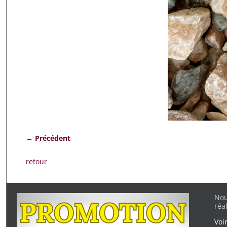
← Précédent
Navigation des images
retour
Nou
réa
Voi