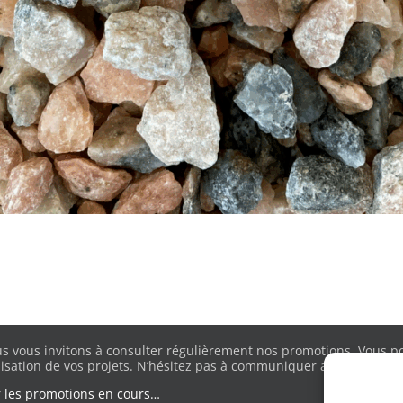
s vous invitons à consulter régulièrement nos promotions. Vous pou
lisation de vos projets. N’hésitez pas à communiquer avec nous pour
r les promotions en cours…