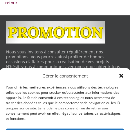
retour
Nous vous invitons à consulter régulièrement nos
promotions. Vous pourrez ainsi profiter de bonnes
occasions d’affaires pour la réalisation de vos projets.
N’hésitez pas à communiquer avec nous pour obtenir tous
les détails. Merci.
Gérer le consentement
Voir les promotions en cours…
Pour offrir les meilleures expériences, nous utilisons des technologies
telles que les cookies pour stocker et/ou accéder aux informations des
appareils. Le fait de consentir à ces technologies nous permettra de
BUREAU DES VENTES ET CHARGEMENT
traiter des données telles que le comportement de navigation ou les ID
uniques sur ce site. Le fait de ne pas consentir ou de retirer son
201, RUE LEGAULT, BLAINVILLE
consentement peut avoir un effet négatif sur certaines caractéristiques
QUEBEC, J7B 0C6
et fonctions.
TÉL :
450 430-6268
info@entreprisesgravel.com