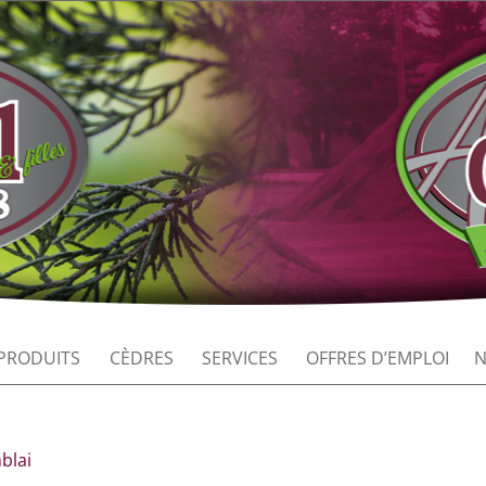
PRODUITS
CÈDRES
SERVICES
OFFRES D’EMPLOI
N
blai