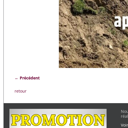
← Précédent
Navigation des images
retour
Nou
réa
Voi