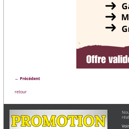
← Précédent
Navigation des images
retour
Nou
réa
Voi