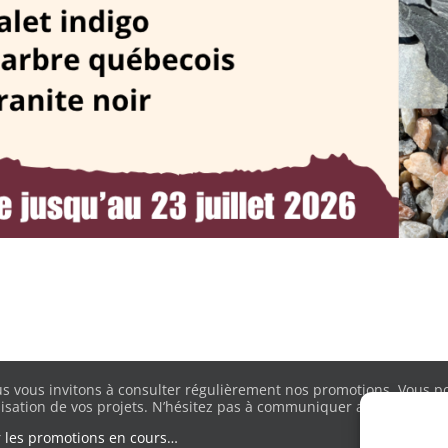
s vous invitons à consulter régulièrement nos promotions. Vous pou
lisation de vos projets. N’hésitez pas à communiquer avec nous pour
r les promotions en cours…