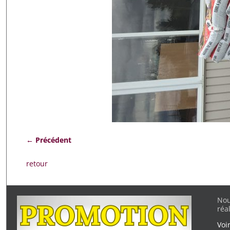
← Précédent
Navigation des images
retour
Nou
réa
Voi