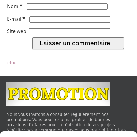
*
Nom
*
E-mail
Site web
retour
Nous vous invitons à consulter régulièrement nos
promotions. Vous pourrez ainsi profiter de bonnes
occasions d’affaires pour la réalisation de vos projets.
N’hésitez pas à communiquer avec nous pour obtenir tous
les détails. Merci.