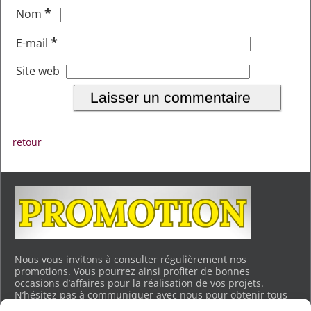
*
Nom
*
E-mail
Site web
retour
Nous vous invitons à consulter régulièrement nos
promotions. Vous pourrez ainsi profiter de bonnes
occasions d’affaires pour la réalisation de vos projets.
N’hésitez pas à communiquer avec nous pour obtenir tous
les détails. Merci.