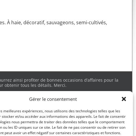
es. À haie, décoratif, sauvageons, semi-cultivés,
rrez ainsi profiter de bonnes occasions d’affaires pour la
 obtenir tous les détails. Merci.
Gérer le consentement
les meilleures expériences, nous utilisons des technologies telles que les
T ESPACE JARDIN DE MÉLISSA
 stocker et/ou accéder aux informations des appareils. Le fait de consentir
ologies nous permettra de traiter des données telles que le comportement
TÉL :
438-378-6268
n ou les ID uniques sur ce site. Le fait de ne pas consentir ou de retirer son
elissa@entreprisemgravel.com
 peut avoir un effet négatif sur certaines caractéristiques et fonctions.