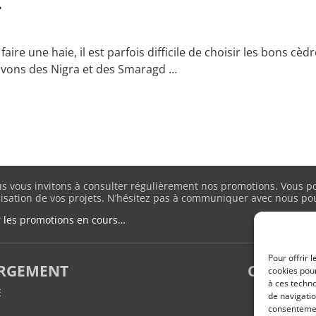
.
e une haie, il est parfois difficile de choisir les bons cèdr
ultivons des Nigra et des Smaragd
…
s vous invitons à consulter régulièrement nos promotions. Vous pou
lisation de vos projets. N’hésitez pas à communiquer avec nous pour
r les promotions en cours…
Pour offrir 
ARGEMENT
CÈDRES E
cookies pour
à ces techn
E
de navigatio
m
consentement