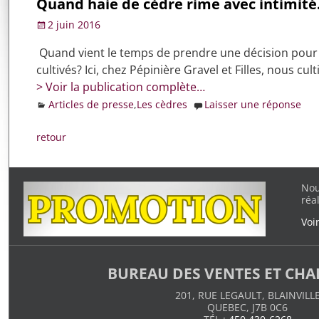
Quand haie de cèdre rime avec intimité
2 juin 2016
Quand vient le temps de prendre une décision pour fair
cultivés? Ici, chez Pépinière Gravel et Filles, nous c
> Voir la publication complète…
Articles de presse
,
Les cèdres
Laisser une réponse
retour
Nou
réa
Voi
BUREAU DES VENTES ET CH
201, RUE LEGAULT, BLAINVILL
QUEBEC, J7B 0C6