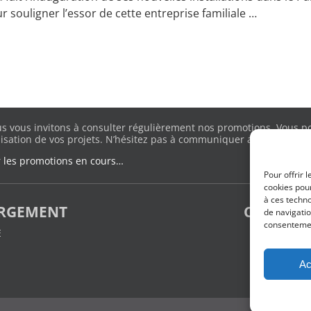
r souligner l’essor de cette entreprise familiale
…
s vous invitons à consulter régulièrement nos promotions. Vous pou
lisation de vos projets. N’hésitez pas à communiquer avec nous pour
r les promotions en cours…
Pour offrir 
cookies pour
à ces techn
ARGEMENT
CÈDRES E
de navigatio
consentement
E
m
Ac