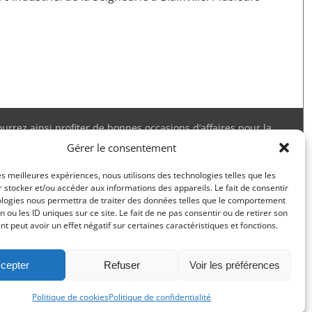
rrez ainsi profiter de bonnes occasions d’affaires pour la
 obtenir tous les détails. Merci.
Gérer le consentement
les meilleures expériences, nous utilisons des technologies telles que les
 stocker et/ou accéder aux informations des appareils. Le fait de consentir
ologies nous permettra de traiter des données telles que le comportement
T ESPACE JARDIN DE MÉLISSA
n ou les ID uniques sur ce site. Le fait de ne pas consentir ou de retirer son
 peut avoir un effet négatif sur certaines caractéristiques et fonctions.
TÉL :
438-378-6268
elissa@entreprisemgravel.com
cepter
Refuser
Voir les préférences
Politique de cookies
Politique de confidentialité
Politique de confidentialité