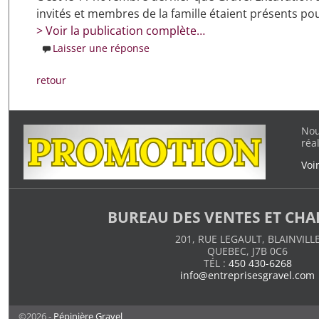
invités et membres de la famille étaient présents pou
> Voir la publication complète…
Laisser une réponse
retour
Nou
réa
Voi
BUREAU DES VENTES ET CH
201, RUE LEGAULT, BLAINVILL
QUEBEC, J7B 0C6
TÉL :
450 430-6268
info@entreprisesgravel.com
©2026 -
Pépinière Gravel